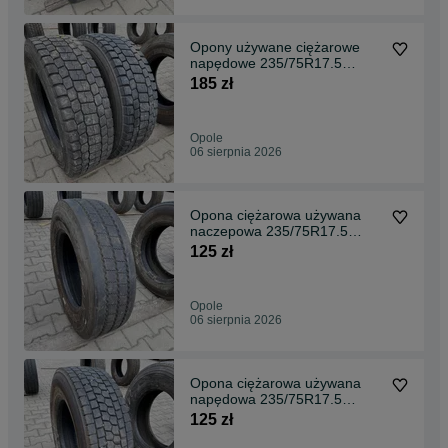
Opony używane ciężarowe
napędowe 235/75R17.5
BRIDGESTONE M729 / 9-
185 zł
10mm
Opole
06 sierpnia 2026
Opona ciężarowa używana
naczepowa 235/75R17.5
AEOLUS NEO ALLROADS T2
125 zł
/ 7-8mm
Opole
06 sierpnia 2026
Opona ciężarowa używana
napędowa 235/75R17.5
NOKIAN TYRES E-TRUCK
125 zł
DRIVE / 9mm