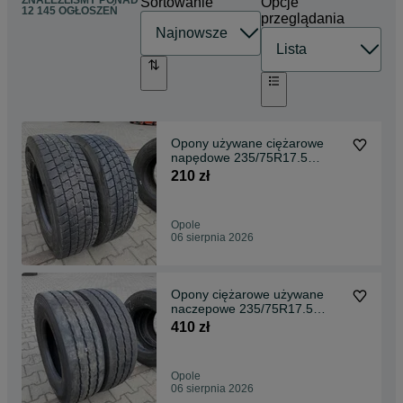
ZNALEŹLIŚMY
PONAD
Sortowanie
Opcje
12 145 OGŁOSZEŃ
przeglądania
Opony używane ciężarowe
napędowe 235/75R17.5
BFGOODRICH ROUTE
210 zł
CONTROL D / 7-8mm
Opole
06 sierpnia 2026
Opony ciężarowe używane
naczepowe 235/75R17.5
HANKOOK SMART FLEX
410 zł
TH31 / 10-11mm
Opole
06 sierpnia 2026