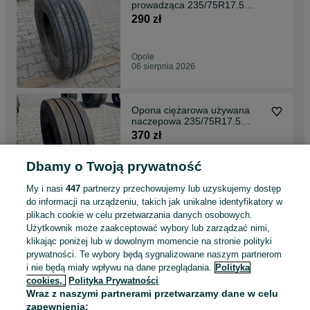
prowadząca 235/75R17.5
DUNLOP SP344 / 12-13mm
290 zł
Opole
06 sierpnia 2026
Opona ciężarowa używana
naczepowa 235/75R17.5
PIRELLI R02 PRO TRAILER /
370 zł
9-10mm
Dbamy o Twoją prywatność
Opole
06 sierpnia 2026
My i nasi
447
partnerzy przechowujemy lub uzyskujemy dostęp
do informacji na urządzeniu, takich jak unikalne identyfikatory w
plikach cookie w celu przetwarzania danych osobowych.
Opona ciężarowa używana
Użytkownik może zaakceptować wybory lub zarządzać nimi,
naczepowa 235/75R17.5
klikając poniżej lub w dowolnym momencie na stronie polityki
AEOLUS AGC28 / 12-13mm
330 zł
prywatności. Te wybory będą sygnalizowane naszym partnerom
i nie będą miały wpływu na dane przeglądania.
Polityka
cookies,
Polityka Prywatności
Opole
Wraz z naszymi partnerami przetwarzamy dane w celu
06 sierpnia 2026
zapewnienia: